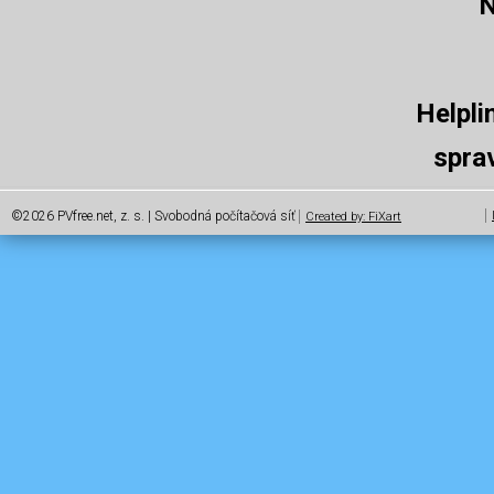
N
Helpli
spra
©2026 PVfree.net, z. s. | Svobodná počítačová síť
Created by: FiXart