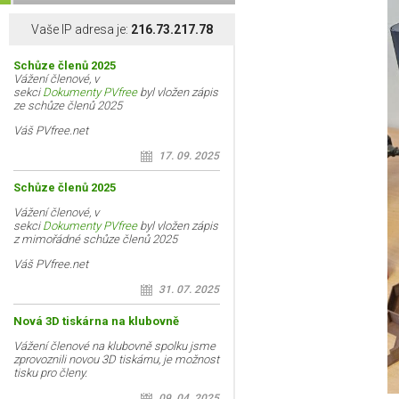
Vaše IP adresa je:
216.73.217.78
Schůze členů 2025
Vážení členové, v
sekci
Dokumenty PVfree
byl vložen zápis
ze schůze členů 2025
Váš PVfree.net
17. 09. 2025
Schůze členů 2025
Vážení členové, v
sekci
Dokumenty PVfree
byl vložen zápis
z mimořádné schůze členů 2025
Váš PVfree.net
31. 07. 2025
Nová 3D tiskárna na klubovně
Vážení členové na klubovně spolku jsme
zprovoznili novou 3D tiskárnu, je možnost
tisku pro členy.
09. 04. 2025