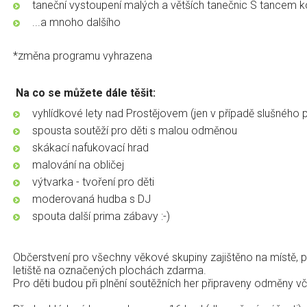
taneční vystoupení malých a větších tanečnic S tancem 
...a mnoho dalšího
*změna programu vyhrazena
Na co se můžete dále těšit:
vyhlídkové lety nad Prostějovem (jen v případě slušného 
spousta soutěží pro děti s malou odměnou
skákací nafukovací hrad
malování na obličej
výtvarka - tvoření pro děti
moderovaná hudba s DJ
spouta další prima zábavy :-)
Občerstvení pro všechny věkové skupiny zajištěno na místě, pa
letiště na označených plochách zdarma.
Pro děti budou při plnění soutěžních her připraveny odměny vč