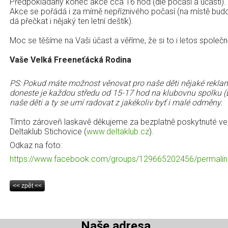
Předpokládaný konec akce cca 16 hod (dle počasí a účasti).
Akce se pořádá i za mírně nepříznivého počasí (na místě budo
dá přečkat i nějaký ten letní deštík).
Moc se těšíme na Vaši účast a věříme, že si to i letos spole
Vaše Velká Freeneťácká Rodina
PS: Pokud máte možnost věnovat pro naše děti nějaké reklam
doneste je každou středu od 15-17 hod na klubovnu spolku (D
naše děti a ty se umí radovat z jakékoliv byť i malé odměny.
Tímto zároveň laskavě děkujeme za bezplatně poskytnuté ve
Deltaklub Stichovice (
www.deltaklub.cz
).
Odkaz na foto:
https://www.facebook.com/groups/129665202456/permali
Naše adresa