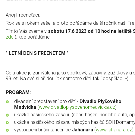
Ahoj Freeneťáci,
Rok se s rokem sešel a proto pořádáme další ročník naší Fr
Tímto Vás zveme v
sobotu 17.6.2023 od 10 hod na letiště 
zde
), kde pořádáme
" LETNÍ DEN S FREENETEM "
Celá akce je zamýšlena jako spolkový, zábavný, zážitkový a s
99 let. Na své si přijdou jak samotné děti, tak i dospěláci :-) ...
PROGRAM:
divadelní představení pro děti -
Divadlo Plyšového
Medvídka
(
www.divadloplysovehomedvidka.cz
)
ukázka hasičského zásahu (např. hašení hořícího auta, apo
ukázka hasičského zásahu mladých hasičů SDH Domamy
vystoupení břišní tanečnice
Jahanara
(
www.jahanara.cz
)