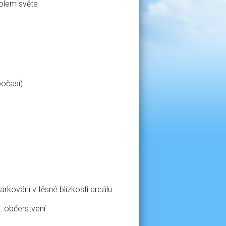
kolem světa
počasí)
rkování v těsné blízkosti areálu
. občerstvení.