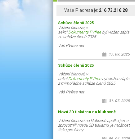
Vaše IP adresa je:
216.73.216.28
Schůze členů 2025
Vážení členové, v
sekci
Dokumenty PVfree
byl vložen zápis
ze schůze členů 2025
Váš PVfree.net
17. 09. 2025
Schůze členů 2025
Vážení členové, v
sekci
Dokumenty PVfree
byl vložen zápis
z mimořádné schůze členů 2025
Váš PVfree.net
31. 07. 2025
Nová 3D tiskárna na klubovně
Vážení členové na klubovně spolku jsme
zprovoznili novou 3D tiskárnu, je možnost
tisku pro členy.
09. 04. 2025