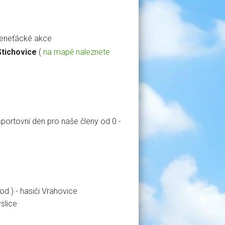
eeneťácké akce
Stichovice
(
na mapě naleznete
portovní den pro naše členy od 0 -
d.) - hasiči Vrahovice
slice