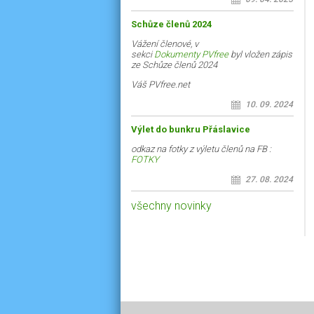
Schůze členů 2024
Vážení členové, v
sekci
Dokumenty PVfree
byl vložen zápis
ze Schůze členů 2024
Váš PVfree.net
10. 09. 2024
Výlet do bunkru Přáslavice
odkaz na fotky z výletu členů na FB :
FOTKY
27. 08. 2024
všechny novinky