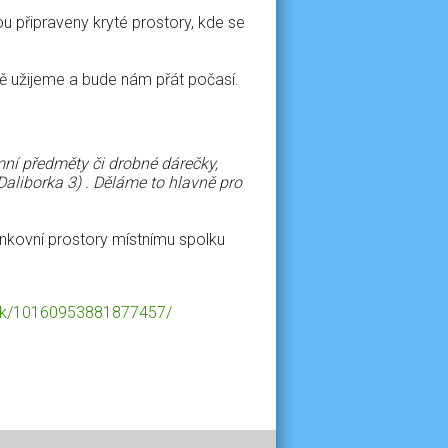
u připraveny kryté prostory, kde se
čně užijeme a bude nám přát počasí.
ní předměty či drobné dárečky,
aliborka 3) . Děláme to hlavně pro
nkovní prostory místnímu spolku
nk/10160953881877457/