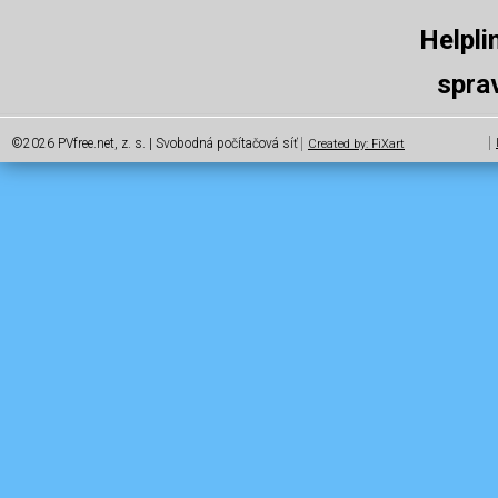
Helpli
spra
©2026 PVfree.net, z. s. | Svobodná počítačová síť
Created by: FiXart