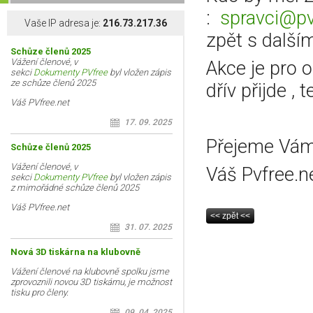
:
spravci@pv
Vaše IP adresa je:
216.73.217.36
zpět s další
Schůze členů 2025
Vážení členové, v
Akce je pro 
sekci
Dokumenty PVfree
byl vložen zápis
ze schůze členů 2025
dřív přijde , 
Váš PVfree.net
17. 09. 2025
Přejeme Vám
Schůze členů 2025
Vážení členové, v
Váš Pvfree.n
sekci
Dokumenty PVfree
byl vložen zápis
z mimořádné schůze členů 2025
Váš PVfree.net
31. 07. 2025
Nová 3D tiskárna na klubovně
Vážení členové na klubovně spolku jsme
zprovoznili novou 3D tiskárnu, je možnost
tisku pro členy.
09. 04. 2025