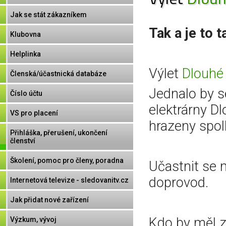
Jak se stát zákazníkem
Tak a je to 
Klubovna
Helplinka
Výlet
Dlouhé
Členská/účastnická databáze
Jednalo by s
Číslo účtu
elektrárny D
VS pro placení
hrazeny spol
Přihláška, přerušení, ukončení
členství
Školení, pomoc pro členy, poradna
Učastnit se
doprovod.
Internetová televize - sledovanitv.cz
Jak přidat nové zařízení
Kdo by měl z
Výzkum, vývoj